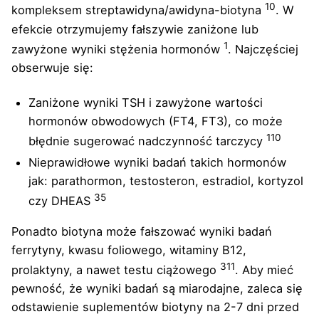
10
kompleksem streptawidyna/awidyna-biotyna
. W
efekcie otrzymujemy fałszywie zaniżone lub
1
zawyżone wyniki stężenia hormonów
. Najczęściej
obserwuje się:
Zaniżone wyniki TSH i zawyżone wartości
hormonów obwodowych (FT4, FT3), co może
1
10
błędnie sugerować nadczynność tarczycy
Nieprawidłowe wyniki badań takich hormonów
jak: parathormon, testosteron, estradiol, kortyzol
3
5
czy DHEAS
Ponadto biotyna może fałszować wyniki badań
ferrytyny, kwasu foliowego, witaminy B12,
3
11
prolaktyny, a nawet testu ciążowego
. Aby mieć
pewność, że wyniki badań są miarodajne, zaleca się
odstawienie suplementów biotyny na 2-7 dni przed