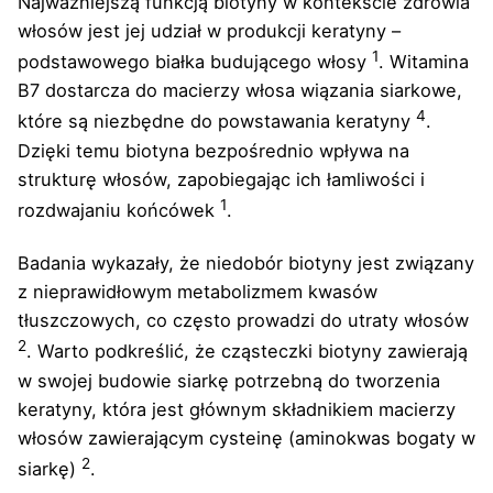
Najważniejszą funkcją biotyny w kontekście zdrowia
włosów jest jej udział w produkcji keratyny –
1
podstawowego białka budującego włosy
. Witamina
B7 dostarcza do macierzy włosa wiązania siarkowe,
4
które są niezbędne do powstawania keratyny
.
Dzięki temu biotyna bezpośrednio wpływa na
strukturę włosów, zapobiegając ich łamliwości i
1
rozdwajaniu końcówek
.
Badania wykazały, że niedobór biotyny jest związany
z nieprawidłowym metabolizmem kwasów
tłuszczowych, co często prowadzi do utraty włosów
2
. Warto podkreślić, że cząsteczki biotyny zawierają
w swojej budowie siarkę potrzebną do tworzenia
keratyny, która jest głównym składnikiem macierzy
włosów zawierającym cysteinę (aminokwas bogaty w
2
siarkę)
.