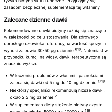
ryzyko biotyna skutki uboczne. Przyjrzyjmy się
zasadom bezpiecznej suplementacji tej witaminy.
Zalecane dzienne dawki
Rekomendowane dawki biotyny różnią się znacząco
w zależności od celu stosowania. Dla zdrowego
dorosłego człowieka referencyjna wartość spożycia
6
16
wynosi zaledwie 30-50 µg dziennie
. Natomiast w
przypadku kuracji na włosy, dawki terapeutyczne są
znacznie wyższe:
W leczeniu problemów z włosami i paznokciami
17
18
zaleca się dawki od 5 mg do 10 mg dziennie
Niektórzy specjaliści rekomendują niższe dawki,
2
około 2,5 mg dziennie
W suplementach diety stężenie biotyny często
4
19
waha się między 5000 µg a 10000 µg