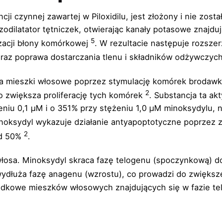
i czynnej zawartej w Piloxidilu, jest złożony i nie zost
zodilatator tętniczek, otwierając kanały potasowe znajdu
5
zacji błony komórkowej
. W rezultacie następuje rozsze
raz poprawa dostarczania tlenu i składników odżywczyc
mieszki włosowe poprzez stymulację komórek brodawki sk
2
o zwiększa proliferację tych komórek
. Substancja ta ak
eniu 0,1 μM i o 351% przy stężeniu 1,0 μM minoksydylu, n
noksydyl wykazuje działanie antyapoptotyczne poprzez z
2
ad 50%
.
 włosa. Minoksydyl skraca fazę telogenu (spoczynkową) d
ydłuża fazę anagenu (wzrostu), co prowadzi do zwiększ
odkowe mieszków włosowych znajdujących się w fazie tel