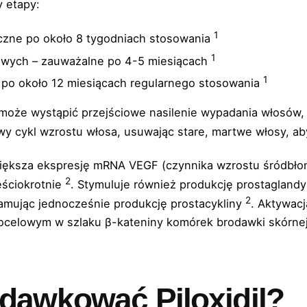
y etapy:
1
czne po około 8 tygodniach stosowania
1
wych – zauważalne po 4-5 miesiącach
1
po około 12 miesiącach regularnego stosowania
 może wystąpić przejściowe nasilenie wypadania włosów, 
owy cykl wzrostu włosa, usuwając stare, martwe włosy, 
iększa ekspresję mRNA VEGF (czynnika wzrostu śródbło
2
eściokrotnie
. Stymuluje również produkcję prostagland
2
mując jednocześnie produkcję prostacykliny
. Aktywac
ocelowym w szlaku β-kateniny komórek brodawki skórn
.
dawkować Piloxidil?