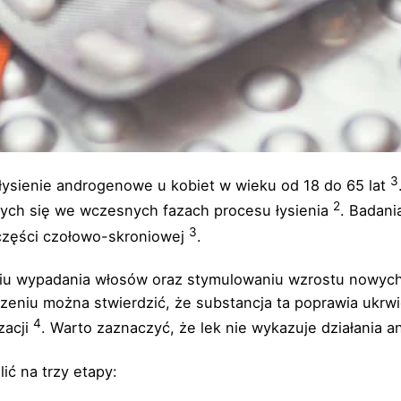
3
 łysienie androgenowe u kobiet w wieku od 18 do 65 lat
2
ych się we wczesnych fazach procesu łysienia
. Badani
3
 części czołowo-skroniowej
.
waniu wypadania włosów oraz stymulowaniu wzrostu nowyc
czeniu można stwierdzić, że substancja ta poprawia ukrw
4
zacji
. Warto zaznaczyć, że lek nie wykazuje działani
ić na trzy etapy: