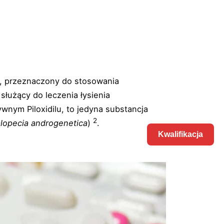
l), przeznaczony do stosowania
służący do leczenia łysienia
wnym Piloxidilu, to jedyna substancja
2
alopecia androgenetica
)
.
alification
Contact
Kwalifikacja