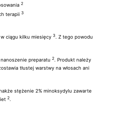
2
tosowania
3
h terapii
3
 w ciągu kilku miesięcy
. Z tego powodu
2
e nanoszenie preparatu
. Produkt należy
zostawia tłustej warstwy na włosach ani
dnakże stężenie 2% minoksydylu zawarte
2
biet
.