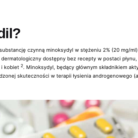
dil?
ący substancję czynną minoksydyl w stężeniu 2% (20 mg/m
ek dermatologiczny dostępny bez recepty w postaci płynu, 
2
i kobiet
. Minoksydyl, będący głównym składnikiem akty
rdzonej skuteczności w terapii łysienia androgenowego (
List of procedures
Information
Price list
Qu