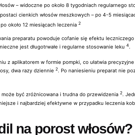
łosów – widoczne po około 8 tygodniach regularnego s
 postaci cienkich włosów meszkowych – po 4-5 miesiącac
2
po około 12 miesiącach leczenia
wania preparatu powoduje cofanie się efektu leczniczego
4
nieczne jest długotrwałe i regularne stosowanie leku
.
iu z aplikatorem w formie pompki, co ułatwia precyzyjn
2
łosy, dwa razy dziennie
. Po naniesieniu preparat nie po
2
 może być zróżnicowana i trudna do przewidzenia
. Je
niejsze i najbardziej efektywne w przypadku leczenia ko
idil na porost włosów?