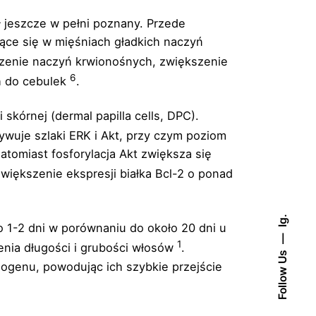
ał jeszcze w pełni poznany. Przede
jące się w mięśniach gładkich naczyń
rzenie naczyń krwionośnych, zwiększenie
6
h do cebulek
.
órnej (dermal papilla cells, DPC).
tywuje szlaki ERK i Akt, przy czym poziom
atomiast fosforylacja Akt zwiększa się
większenie ekspresji białka Bcl-2 o ponad
Ig.
o 1-2 dni w porównaniu do około 20 dni u
1
enia długości i grubości włosów
.
Follow Us
ogenu, powodując ich szybkie przejście