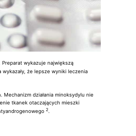
. Preparat wykazuje największą
a wykazały, że lepsze wyniki leczenia
h. Mechanizm działania minoksydylu nie
ienie tkanek otaczających mieszki
2
a antyandrogenowego
.