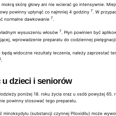
 mokrą skórę głowy ani nie wcierać go intensywnie. Miejs
7
łowy powinny upłynąć co najmniej 4 godziny
. W przypa
7
ować normalne dawkowanie
.
7
 dokładnym wysuszeniu włosów
. Płyn powinien być aplik
ącej, wprowadzenie preparatu do codziennej pielęgnacji
 będą widoczne rezultaty leczenia, należy zaprzestać te
5
.
u dzieci i seniorów
młodzieży poniżej 18. roku życia oraz u osób powyżej 65. 
nie powinny stosować tego preparatu.
ść minoksydylu (substancji czynnej Piloxidilu) może wyw