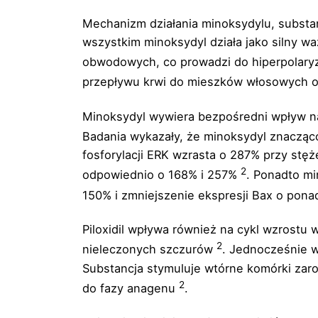
Mechanizm działania minoksydylu, substancj
wszystkim minoksydyl działa jako silny wa
obwodowych, co prowadzi do hiperpolary
przepływu krwi do mieszków włosowych o
Minoksydyl wywiera bezpośredni wpływ na 
Badania wykazały, że minoksydyl znacząc
fosforylacji ERK wzrasta o 287% przy stęż
2
odpowiednio o 168% i 257%
. Ponadto mi
150% i zmniejszenie ekspresji Bax o pon
Piloxidil wpływa również na cykl wzrostu
2
nieleczonych szczurów
. Jednocześnie w
Substancja stymuluje wtórne komórki zar
2
do fazy anagenu
.