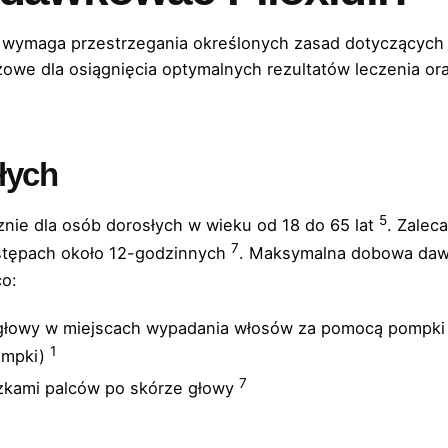
l wymaga przestrzegania określonych zasad dotyczących 
owe dla osiągnięcia optymalnych rezultatów leczenia oraz
łych
5
cznie dla osób dorosłych w wieku od 18 do 65 lat
. Zalec
7
dstępach około 12-godzinnych
. Maksymalna dobowa daw
co:
 głowy w miejscach wypadania włosów za pomocą pompki d
1
pompki)
7
szkami palców po skórze głowy