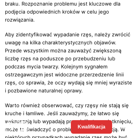
braku. Rozpoznanie problemu jest kluczowe dla
podjęcia odpowiednich kroków w celu jego
rozwiązania.
Aby zidentyfikować wypadanie rzęs, należy zwrócić
uwagę na kilka charakterystycznych objawów.
Przede wszystkim można zauważyć zwiększoną
liczbę rzęs na poduszce po przebudzeniu lub
podczas mycia twarzy. Kolejnym sygnałem
ostrzegawczym jest widoczne przerzedzenie linii
rzęs, co sprawia, że oczy wydają się mniej wyraziste
i pozbawione naturalnej oprawy.
Warto również obserwować, czy rzęsy nie stają się
kruche i łamliwe. Jeśli zauważymy, że łatwo się
wykruszają lub wypadają przy delikatnym dotknięciu,
Kwalifikacja
może to świadczyć o problemie z ich kondycją. W
niektórych przypadkach wypadanie rzęs może być