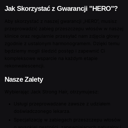
Jak Skorzystać z Gwarancji "HERO"?
Aby skorzystać z naszej gwarancji „HERO”, musisz
przeprowadzić zabieg przeszczepu włosów w naszej
klinice oraz regularnie przesyłać nam zdjęcia głowy
zgodnie z ustalonym harmonogramem. Dzięki temu
będziemy mogli śledzić postęp i zapewnić Ci
kompleksowe wsparcie na każdym etapie
rekonwalescencji.
Nasze Zalety
Wybierając Jack Strong Hair, otrzymujesz:
Usługi przeprowadzane zawsze z udziałem
doświadczonego lekarza.
Specjalizację w zabiegach przeszczepu włosów
o wysokiej gęstości, zapewniających naturalny i