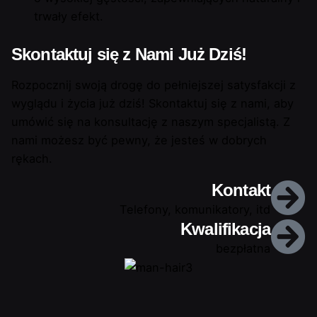
trwały efekt.
Skontaktuj się z Nami Już Dziś!
Rozpocznij swoją drogę do pełniejszej satysfakcji z
wyglądu i życia już dziś! Skontaktuj się z nami, aby
umówić się na konsultację z naszym specjalistą. Z
nami możesz być pewny, że jesteś w dobrych
rękach.
Kontakt
Telefony, komunikatory, itd
Kwalifikacja
bezpłatna