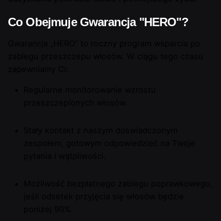
Co Obejmuje Gwarancja "HERO"?
Gwarancja „HERO” to roczny program wsparcia po
zabiegu przeszczepu włosów. W ciągu tego czasu
zapewniamy Ci:
Regularne monitorowanie wzrostu
przeszczepionych włosów.
Stały kontakt z naszym doświadczonym
zespołem, gotowym odpowiedzieć na Twoje
pytania i wątpliwości.
Możliwość bezpłatnego zabiegu poprawkowego,
jeśli odsetek przyjęcia się włosów będzie
poniżej 90%.