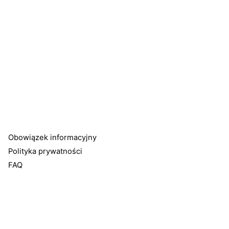
Obowiązek informacyjny
Polityka prywatności
FAQ
Efekty
Cennik
Masz pytania? Zadzwoń, telefony dostępne w WhatsApp,