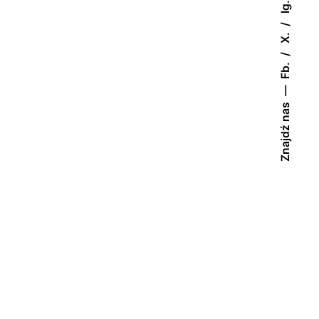
Ig.
X.
Fb.
Znajdź nas