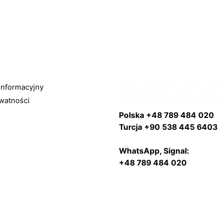
informacyjny
Masz pytania? Zadzwoń, tel
dostępne w WhatsApp, Sign
ywatności
Polska +48 789 484 020
Turcja +90 538 445 6403
WhatsApp, Signal:
+48
789 484 020
Napisz do nas
hello@jackstronghair.com