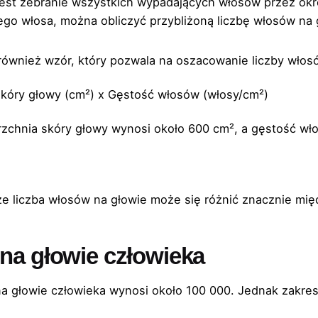
est zebranie wszystkich wypadających włosów przez okreś
go włosa, można obliczyć przybliżoną liczbę włosów na 
 również wzór, który pozwala na oszacowanie liczby włos
kóry głowy (cm²) x Gęstość włosów (włosy/cm²)
erzchnia skóry głowy wynosi około 600 cm², a gęstość w
że liczba włosów na głowie może się różnić znacznie mi
 na głowie człowieka
a głowie człowieka wynosi około 100 000. Jednak zakres