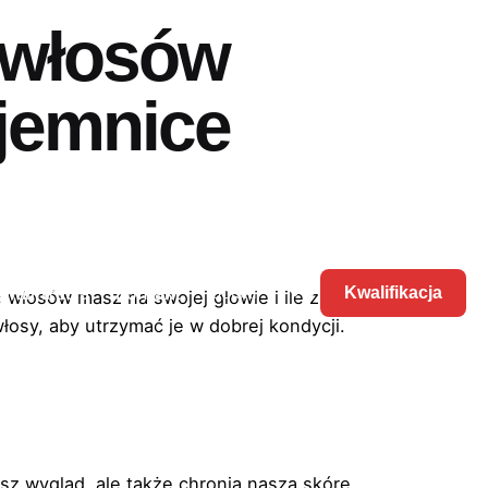
e włosów
ajemnice
walifikacja
Kontakt
Kwalifikacja
 włosów masz na swojej głowie i ile z nich
łosy, aby utrzymać je w dobrej kondycji.
asz wygląd, ale także chronią naszą skórę