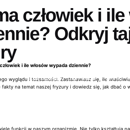
ma człowiek i il
nnie? Odkryj t
ury
złowiek i ile włosów wypada dziennie?
Lista zabiegów
Informacje
Cennik
K
o wyglądu i tożsamości. Zastanawiasz się, ile właściwie
akty na temat naszej fryzury i dowiedz się, jak dbać o w
wiele funkcji w naszym organizmie. Nie tylko kształtują n