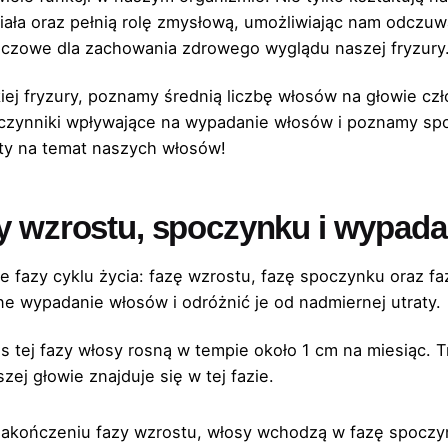
ała oraz pełnią rolę zmysłową, umożliwiając nam odczuw
kluczowe dla zachowania zdrowego wyglądu naszej fryzury
ej fryzury, poznamy średnią liczbę włosów na głowie czło
zynniki wpływające na wypadanie włosów i poznamy spo
kty na temat naszych włosów!
zy wzrostu, spoczynku i wypada
 fazy cyklu życia: fazę wzrostu, fazę spoczynku oraz f
ne wypadanie włosów i odróżnić je od nadmiernej utraty.
 tej fazy włosy rosną w tempie około 1 cm na miesiąc. T
ej głowie znajduje się w tej fazie.
akończeniu fazy wzrostu, włosy wchodzą w fazę spoczyn