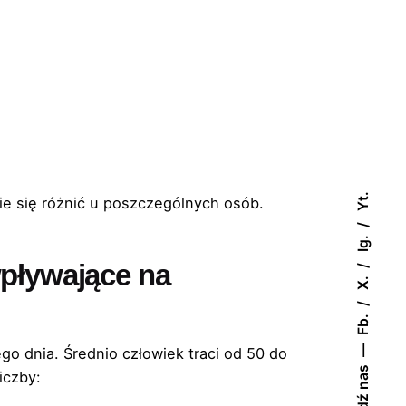
Yt.
ie się różnić u poszczególnych osób.
Ig.
wpływające na
X.
Fb.
o dnia. Średnio człowiek traci od 50 do
Znajdź nas
iczby: