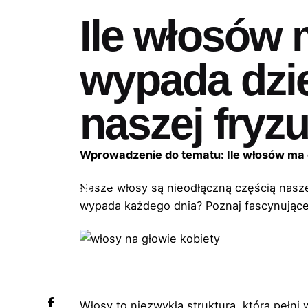
Ile włosów 
wypada dzie
naszej fryz
Wprowadzenie do tematu: Ile włosów ma c
Nasze włosy są nieodłączną częścią naszeg
wypada każdego dnia? Poznaj fascynujące f
Włosy to niezwykła struktura, która pełni 