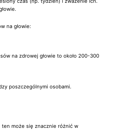
lony czas (np. tydzień) i zważenie ich.
głowie.
ów na głowie:
łosów na zdrowej głowie to około 200-300
ędzy poszczególnymi osobami.
 ten może się znacznie różnić w