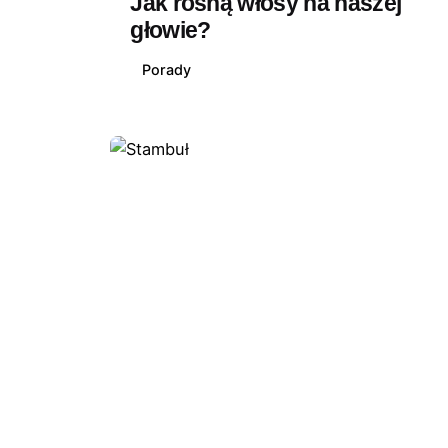
Jak rosną włosy na naszej
głowie?
Porady